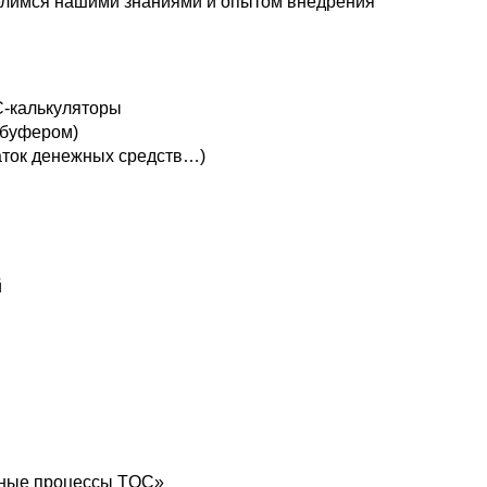
делимся нашими знаниями и опытом внедрения
С-калькуляторы
 буфером)
таток денежных средств…)
й
ьные процессы TOC»