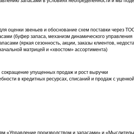
равлению запасами в условиях неопределенности и мы по
для оценки звеньев и обоснование схем поставки через ТО
асами (буфер запаса, механизм динамического управления
пасами (яркая сезонность, акции, заказы клиентов, недос
оначальной матрицей и «хвостом» ассортимента)
, сокращение упущенных продаж и рост выручки
бности в кредитных ресурсах, списаний и продаж с уценко
м «Управление производством и запасами» и «Мыслител