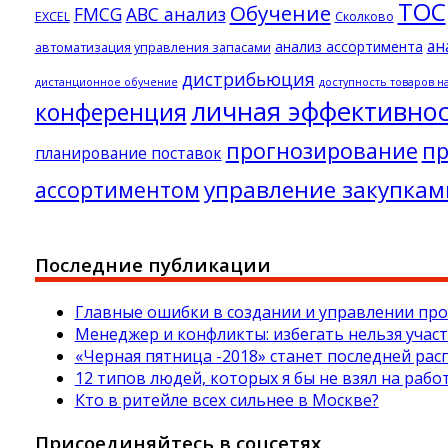
ТОС
Обучение
FMCG
АВС анализ
EXCEL
Сколково
ан
анализ ассортимента
автоматизация управления запасами
дистрибьюция
дистанционное обучение
доступность товаров н
личная эффективно
конференция
прогнозирование
пр
планирование поставок
управление закупкам
ассортиментом
Последние публикации
Главные ошибки в создании и управлении пр
Менеджер и конфликты: избегать нельзя учас
«Черная пятница -2018» станет последней р
12 типов людей, которых я бы не взял на рабо
Кто в ритейле всех сильнее в Москве?
Присоединяйтесь в соцсетях