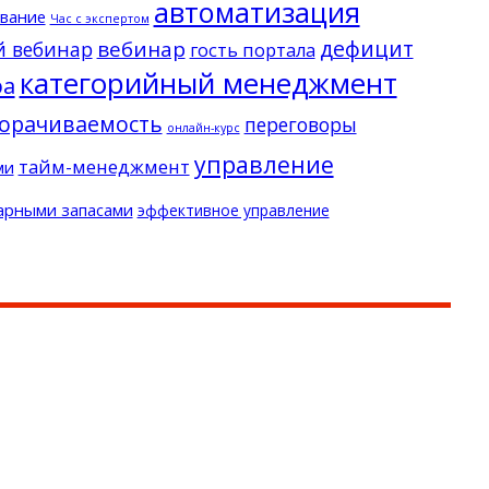
автоматизация
вание
Час с экспертом
дефицит
вебинар
й вебинар
гость портала
категорийный менеджмент
ра
орачиваемость
переговоры
онлайн-курс
управление
тайм-менеджмент
ми
арными запасами
эффективное управление