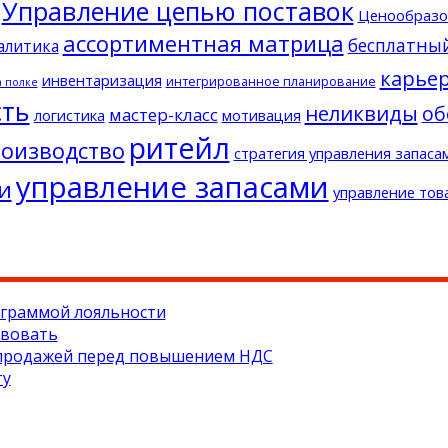
Управление цепью поставок
Ценообразо
ассортиментная матрица
бесплатны
алитика
карье
инвентаризация
интегрированное планирование
а полке
сть
неликвиды
об
мастер-класс
логистика
мотивация
ритейл
оизводство
стратегия управления запаса
управление запасами
и
управление тов
ограммой лояльности
твовать
аспродажей перед повышением НДС
ту