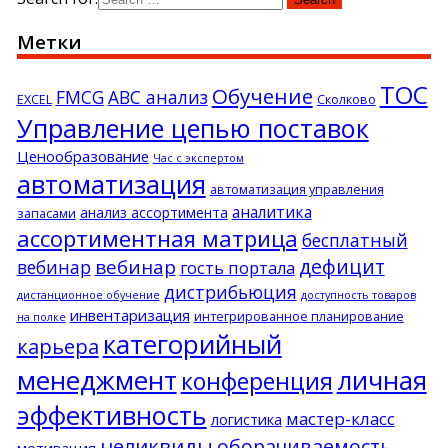
Метки
ТОС
Обучение
FMCG
АВС анализ
EXCEL
Сколково
Управление цепью поставок
Ценообразование
Час с экспертом
автоматизация
автоматизация управления
аналитика
анализ ассортимента
запасами
ассортиментная матрица
бесплатный
дефицит
вебинар
вебинар
гость портала
дистрибьюция
дистанционное обучение
доступность товаров
инвентаризация
интегрированное планирование
на полке
категорийный
карьера
менеджмент
личная
конференция
эффективность
мастер-класс
логистика
неликвиды
оборачиваемость
мотивация