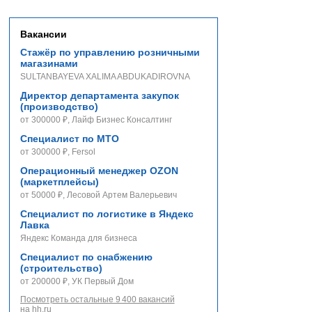
Вакансии
Стажёр по управлению розничными
магазинами
SULTANBAYEVA XALIMA ABDUKADIROVNA
Директор департамента закупок
(производство)
от 300000 ₽, Лайф Бизнес Консалтинг
Специалист по МТО
от 300000 ₽, Fersol
Операционный менеджер OZON
(маркетплейсы)
от 50000 ₽, Лесовой Артем Валерьевич
Специалист по логистике в Яндекс
Лавка
Яндекс Команда для бизнеса
Специалист по снабжению
(строительство)
от 200000 ₽, УК Первый Дом
Посмотреть остальные 9 400 вакансий
на hh.ru