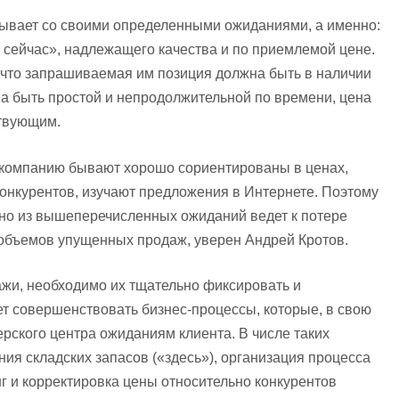
ывает со своими определенными ожиданиями, а именно:
и сейчас», надлежащего качества и по приемлемой цене.
, что запрашиваемая им позиция должна быть в наличии
на быть простой и непродолжительной по времени, цена
ствующим.
 компанию бывают хорошо сориентированы в ценах,
онкурентов, изучают предложения в Интернете. Поэтому
дно из вышеперечисленных ожиданий ведет к потере
ю объемов упущенных продаж, уверен Андрей Кротов.
и, необходимо их тщательно фиксировать и
ет совершенствовать бизнес-процессы, которые, в свою
ерского центра ожиданиям клиента. В числе таких
ния складских запасов («здесь»), организация процесса
нг и корректировка цены относительно конкурентов