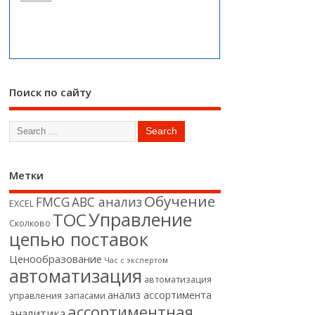
Поиск по сайту
Метки
Обучение
FMCG
АВС анализ
EXCEL
Управление
ТОС
Сколково
цепью поставок
Ценообразование
Час с экспертом
автоматизация
автоматизация
анализ ассортимента
управления запасами
ассортиментная
аналитика