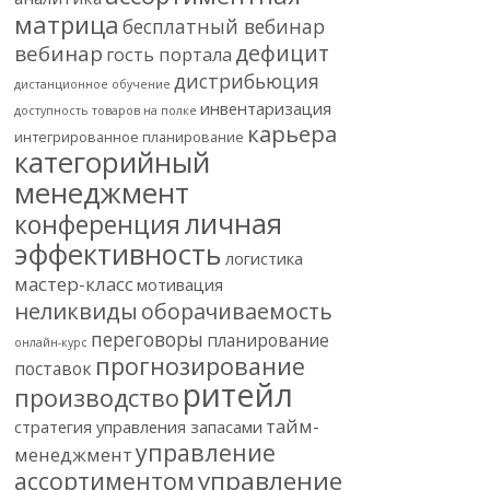
матрица
бесплатный вебинар
дефицит
вебинар
гость портала
дистрибьюция
дистанционное обучение
инвентаризация
доступность товаров на полке
карьера
интегрированное планирование
категорийный
менеджмент
личная
конференция
эффективность
логистика
мастер-класс
мотивация
неликвиды
оборачиваемость
переговоры
планирование
онлайн-курс
прогнозирование
поставок
ритейл
производство
тайм-
стратегия управления запасами
управление
менеджмент
управление
ассортиментом