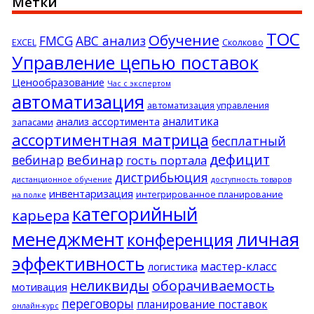
Метки
ТОС
Обучение
FMCG
АВС анализ
EXCEL
Сколково
Управление цепью поставок
Ценообразование
Час с экспертом
автоматизация
автоматизация управления
аналитика
анализ ассортимента
запасами
ассортиментная матрица
бесплатный
дефицит
вебинар
вебинар
гость портала
дистрибьюция
дистанционное обучение
доступность товаров
инвентаризация
интегрированное планирование
на полке
категорийный
карьера
менеджмент
личная
конференция
эффективность
мастер-класс
логистика
неликвиды
оборачиваемость
мотивация
переговоры
планирование поставок
онлайн-курс