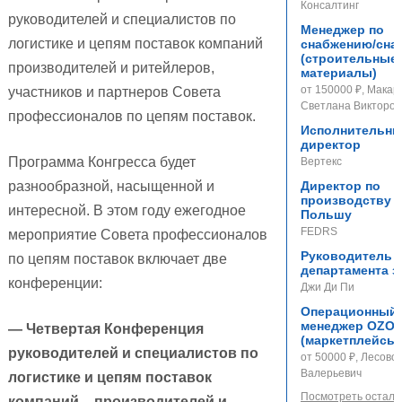
Консалтинг
руководителей и специалистов по
Менеджер по
логистике и цепям поставок компаний
снабжению/сна
(строительные
производителей и ритейлеров,
материалы)
от 150000 ₽, Макар
участников и партнеров Совета
Светлана Викторов
профессионалов по цепям поставок.
Исполнительн
директор
Программа Конгресса будет
Вертекс
разнообразной, насыщенной и
Директор по
производству 
интересной. В этом году ежегодное
Польшу
FEDRS
мероприятие Совета профессионалов
Руководитель
по цепям поставок включает две
департамента з
конференции:
Джи Ди Пи
Операционный
менеджер OZO
— Четвертая Конференция
(маркетплейсы)
руководителей и специалистов по
от 50000 ₽, Лесово
Валерьевич
логистике и цепям поставок
Посмотреть осталь
компаний – производителей и