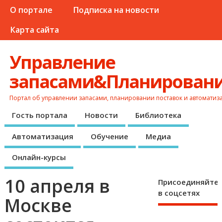
О портале
Подписка на новости
Карта сайта
Управление
запасами&Планирован
Портал об управлении запасами, планировании поставок и автоматиз
Гость портала
Новости
Библиотека
Автоматизация
Обучение
Медиа
Онлайн-курсы
10 апреля в
Присоединяйте
в соцсетях
Москве