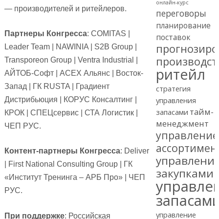
онлайн-курс
— производителей и ритейлеров.
переговоры
планирование
Партнеры Конгресса
: COMITAS |
поставок
прогнозиро
Leader Team | NAWINIA | S2B Group |
производст
Transporeon Group | Ventra Industrial |
ритейл
АЙТОБ-Софт | АСЕХ Альянс | Восток-
Запад | ГК RUSTA | Градиент
стратегия
Дистрибьюция | КОРУС Консалтинг |
управления
тайм-
запасами
КРОК | СПЕЦсервис | СТА Логистик |
менеджмент
ЧЕП РУС.
управление
ассортимен
Контент-партнеры Конгресса
: Deliver
управлени
| First National Consulting Group | ГК
закупками
«Институт Тренинга – АРБ Про» | ЧЕП
управле
РУС.
запасам
управление
При поддержке
: Российская