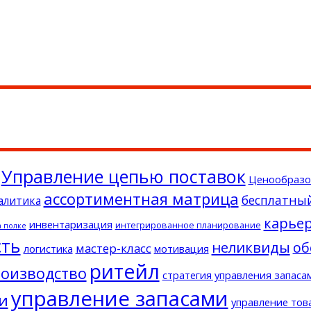
Управление цепью поставок
Ценообразо
ассортиментная матрица
бесплатны
алитика
карье
инвентаризация
интегрированное планирование
а полке
сть
неликвиды
об
мастер-класс
логистика
мотивация
ритейл
оизводство
стратегия управления запаса
управление запасами
и
управление тов