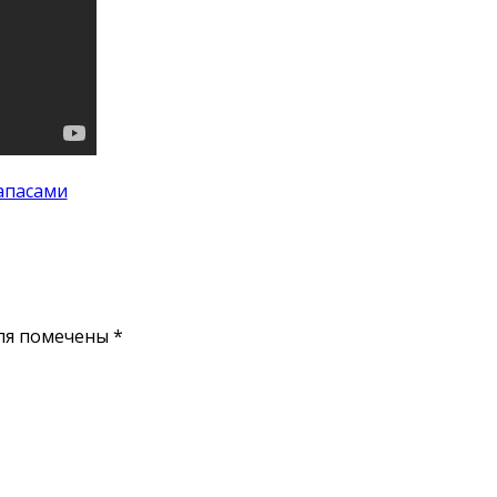
апасами
ля помечены
*