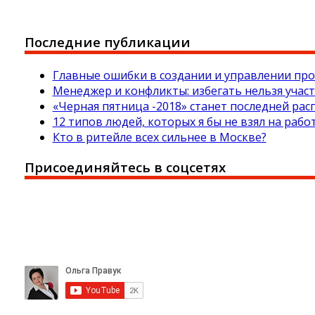
Последние публикации
Главные ошибки в создании и управлении пр
Менеджер и конфликты: избегать нельзя учас
«Черная пятница -2018» станет последней р
12 типов людей, которых я бы не взял на рабо
Кто в ритейле всех сильнее в Москве?
Присоединяйтесь в соцсетях