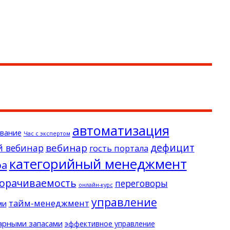
автоматизация
вание
Час с экспертом
дефицит
вебинар
й вебинар
гость портала
категорийный менеджмент
ра
орачиваемость
переговоры
онлайн-курс
управление
тайм-менеджмент
ми
арными запасами
эффективное управление