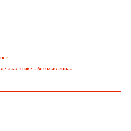
риев
.
ди аналитики – бессмысленна»