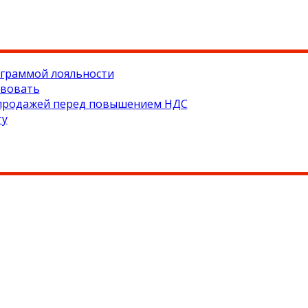
ограммой лояльности
твовать
аспродажей перед повышением НДС
ту