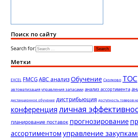
Поиск по сайту
Search for:
Метки
ТОС
Обучение
FMCG
АВС анализ
EXCEL
Сколково
ан
анализ ассортимента
автоматизация управления запасами
дистрибьюция
дистанционное обучение
доступность товаров н
личная эффективно
конференция
прогнозирование
пр
планирование поставок
управление закупкам
ассортиментом