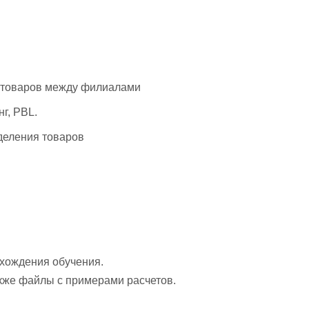
 товаров между филиалами
г, PBL.
деления товаров
хождения обучения.
акже файлы с примерами расчетов.