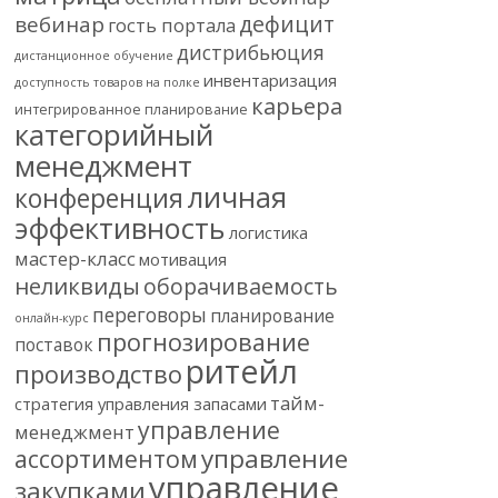
дефицит
вебинар
гость портала
дистрибьюция
дистанционное обучение
инвентаризация
доступность товаров на полке
карьера
интегрированное планирование
категорийный
менеджмент
личная
конференция
эффективность
логистика
мастер-класс
мотивация
неликвиды
оборачиваемость
переговоры
планирование
онлайн-курс
прогнозирование
поставок
ритейл
производство
тайм-
стратегия управления запасами
управление
менеджмент
управление
ассортиментом
управление
закупками