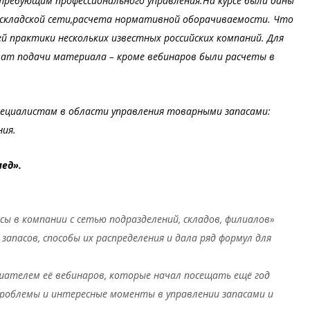
ребующим профессионального управления.На курсе были даны
 складской сети,расчета нормативной оборачиваемости. Что
ей практики нескольких известных российских компаний. Для
мат подачи материала – кроме вебинаров были расчеты в
пециалистам в области управления товарными запасами:
ния.
мед».
сы в компании с сетью подразделений, складов, филиалов»
апасов, способы их распределения и дала ряд формул для
ушателем её вебинаров, которые начал посещать ещё год
проблемы и интересные моменты в управлении запасами и