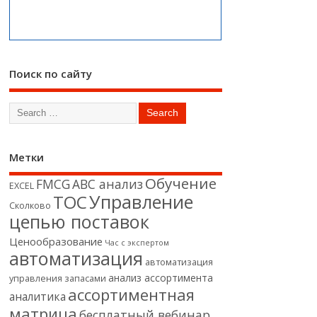
Поиск по сайту
Метки
Обучение
FMCG
АВС анализ
EXCEL
Управление
ТОС
Сколково
цепью поставок
Ценообразование
Час с экспертом
автоматизация
автоматизация
анализ ассортимента
управления запасами
ассортиментная
аналитика
матрица
бесплатный вебинар